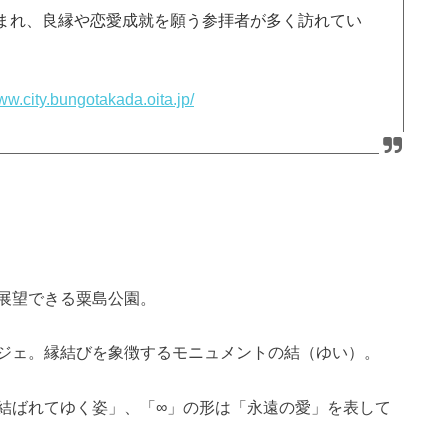
まれ、良縁や恋愛成就を願う参拝者が多く訪れてい
www.city.bungotakada.oita.jp/
展望できる粟島公園。
ジェ。縁結びを象徴するモニュメントの結（ゆい）。
結ばれてゆく姿」、「∞」の形は「永遠の愛」を表して