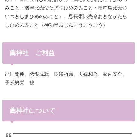
みこと・湍津比売命たぎつひめのみこと・市杵島比売命
いつきしまひめのみこと）、息長帯比売命おきながたら
しひめのみこと（神功皇后じんぐうこうごう）
薦神社 ご利益
出世開運、恋愛成就、良縁祈願、夫婦和合、家内安全、
子孫繁栄 他
薦神社について