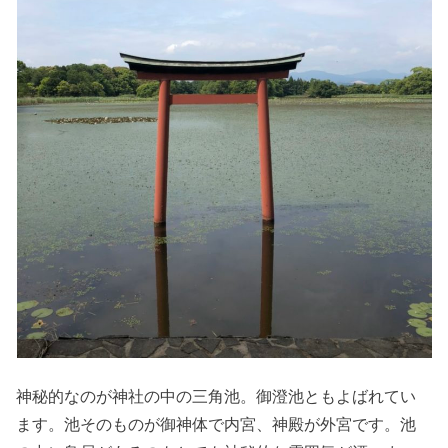
神秘的なのが神社の中の三角池。御澄池ともよばれてい
ます。池そのものが御神体で内宮、神殿が外宮です。池