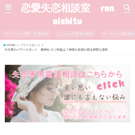
恋愛失恋相談室 ren
menu
search
aishitu
オンライン恋愛・失恋相談
ここなら恋愛電話相談
オンライン電話相
HOME
パワースポット
大分県のパワースポット 薦神社 のご利益は？神様の足跡が残る神聖な場所