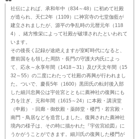
社伝によれば、承和年中（834～48）に初めて社殿
が造られ、天仁2年（1109）に神宮寺の七堂伽藍が
建立されましたが、源平の争乱時の元暦元年（118
4）、緒方惟栄によって社殿が破壊されたといわれて
います。
その後長く記録が途絶えますが室町時代になると、
豊前国をも領した周防・長門の守護大内氏によっ
て、応永～永享年間（1418～31）及び天文年間（15
32～55）の二度にわたって社殿の再興が行われまし
た。ついで、慶長5年（1600）黒田氏の転封後入部
した細川忠興公は宇佐宮とともに薦神社の復興にも
力を注ぎ、元和年間（1615～24）に本殿・講演堂
（申殿）・回廊・御炊殿・薬師堂・楼門・若宮殿・
南門・鳥居などを造営しました。復興された薦神社
境内の様子は、その時に描かれた『宇佐宮絵図』に
うかがうことができます。細川氏の復興した楼門が