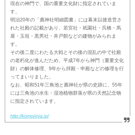
現在の神門で、国の重要文化財に指定されていま
す。
明治20年の「薦神社明細図書」には幕末以後造営さ
れた社殿の記載があり、若宮社・祇園社・呉橋・馬
屋・玉垣・黒男社・井戸館などの建物がみられま
す。
その後二度にわたる大戦とその後の混乱の中で社殿
の老朽化が進んだため、平成7年から神門（重要文化
財）の解体修理、9年から拝殿・申殿などの修理を行
ってまいりました。
なお、昭和51年三角池と薦神社が県の史跡に、55年
には三角池の水生・湿池植物群落が県の天然記念物
に指定されています。
http://komojinja.jp/