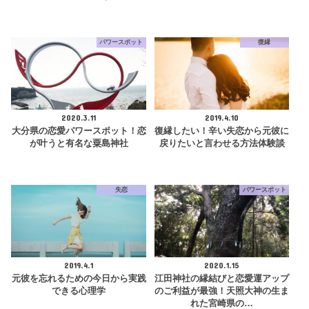
パワースポット
復縁
2020.3.11
2019.4.10
大分県の恋愛パワースポット！恋
復縁したい！辛い失恋から元彼に
が叶うと有名な粟島神社
戻りたいと言わせる方法体験談
失恋
パワースポット
2019.4.1
2020.1.15
元彼を忘れるための今日から実践
江田神社の縁結びと恋愛運アップ
できる心理学
のご利益が最強！天照大神の生ま
れた宮崎県の…