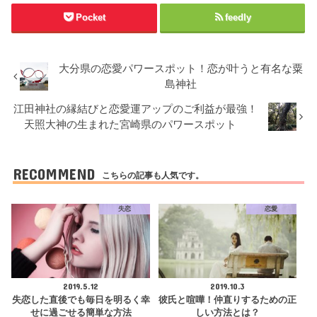
Pocket
feedly
大分県の恋愛パワースポット！恋が叶うと有名な粟
島神社
江田神社の縁結びと恋愛運アップのご利益が最強！
天照大神の生まれた宮崎県のパワースポット
RECOMMEND
こちらの記事も人気です。
失恋
恋愛
2019.5.12
2019.10.3
失恋した直後でも毎日を明るく幸
彼氏と喧嘩！仲直りするための正
せに過ごせる簡単な方法
しい方法とは？