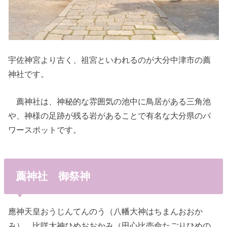
宇佐神宮より古く、祖宮といわれるのが大分中津市の薦
神社です。
薦神社は、神秘的な雰囲気の池中に鳥居がある三角池
や、神様の足跡が残る岩があることで有名な大分県のパ
ワースポットです。
薦神社 御祭神
應神天皇おうじんてんのう（八幡大神はちまんおおか
み）、比咩大神ひめおおかみ（田心比売命たごりひめの