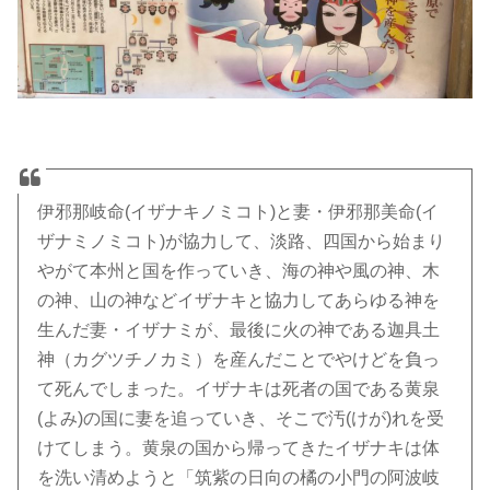
伊邪那岐命(イザナキノミコト)と妻・伊邪那美命(イ
ザナミノミコト)が協力して、淡路、四国から始まり
やがて本州と国を作っていき、海の神や風の神、木
の神、山の神などイザナキと協力してあらゆる神を
生んだ妻・イザナミが、最後に火の神である迦具土
神（カグツチノカミ）を産んだことでやけどを負っ
て死んでしまった。イザナキは死者の国である黄泉
(よみ)の国に妻を追っていき、そこで汚(けが)れを受
けてしまう。黄泉の国から帰ってきたイザナキは体
を洗い清めようと「筑紫の日向の橘の小門の阿波岐