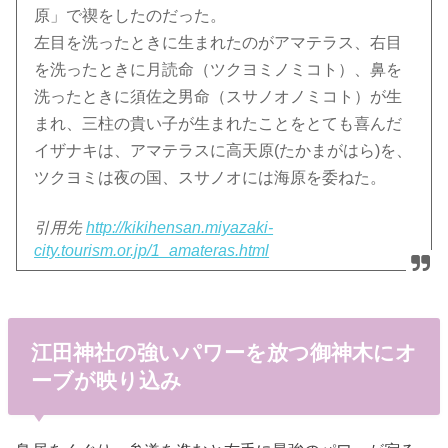
原」で禊をしたのだった。
左目を洗ったときに生まれたのがアマテラス、右目
を洗ったときに月読命（ツクヨミノミコト）、鼻を
洗ったときに須佐之男命（スサノオノミコト）が生
まれ、三柱の貴い子が生まれたことをとても喜んだ
イザナキは、アマテラスに高天原(たかまがはら)を、
ツクヨミは夜の国、スサノオには海原を委ねた。
引用先
http://kikihensan.miyazaki-
city.tourism.or.jp/1_amateras.html
江田神社の強いパワーを放つ御神木にオ
ーブが映り込み