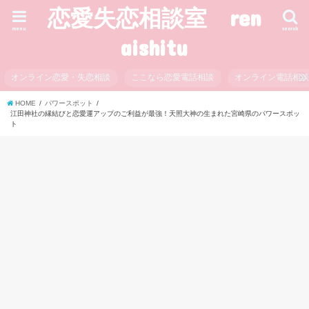
恋愛失恋相談室 ren
menu
search
aishitu
オンライン恋愛・失恋相談
ここなら恋愛電話相談
オンライン電話相
HOME
パワースポット
江田神社の縁結びと恋愛運アップのご利益が最強！天照大神の生まれた宮崎県のパワースポッ
ト