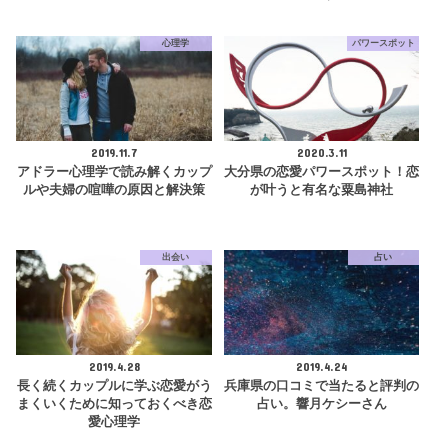
心理学
パワースポット
2019.11.7
2020.3.11
アドラー心理学で読み解くカップ
大分県の恋愛パワースポット！恋
ルや夫婦の喧嘩の原因と解決策
が叶うと有名な粟島神社
出会い
占い
2019.4.28
2019.4.24
長く続くカップルに学ぶ恋愛がう
兵庫県の口コミで当たると評判の
まくいくために知っておくべき恋
占い。響月ケシーさん
愛心理学