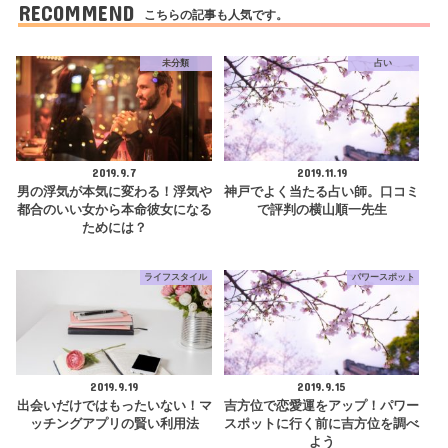
RECOMMEND
こちらの記事も人気です。
未分類
占い
2019.9.7
2019.11.19
男の浮気が本気に変わる！浮気や
神戸でよく当たる占い師。口コミ
都合のいい女から本命彼女になる
で評判の横山順一先生
ためには？
ライフスタイル
パワースポット
2019.9.19
2019.9.15
出会いだけではもったいない！マ
吉方位で恋愛運をアップ！パワー
ッチングアプリの賢い利用法
スポットに行く前に吉方位を調べ
よう