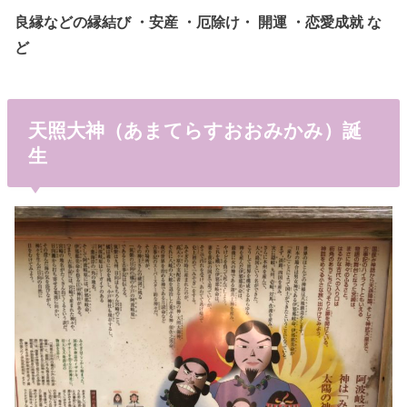
良縁などの縁結び ・安産 ・厄除け・ 開運 ・恋愛成就 な
ど
天照大神（あまてらすおおみかみ）誕
生