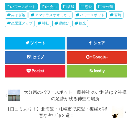
パワースポット
出会い
復縁
恋愛
未分類
みそぎ池
アマテラスオオミカミ
パワースポット
宮崎
恋愛運アップ
神社
縁結び
観光
ツイート
シェア
はてブ
Google+
Pocket
feedly
大分県のパワースポット 薦神社 のご利益は？神様
の足跡が残る神聖な場所
【口コミあり！】北海道・札幌市で恋愛・復縁が得
意な占い師３選！