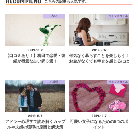
RECOMMEND
こちらの記事も人気です。
占い
ライフスタイル
2019.12.2
2019.9.17
【口コミあり！】梅田で恋愛・復
何気なく暮らすことを楽しもう！
縁が得意な占い師３選！
お金がなくても幸せを感じるには
心理学
ライフスタイル
2019.11.7
2019.10.7
アドラー心理学で読み解くカップ
可愛い女子になるための8つのポ
ルや夫婦の喧嘩の原因と解決策
イント