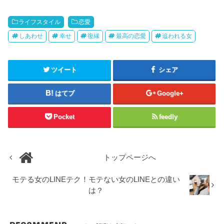
ライフスタイル
恋愛
しあわせ
幸せ
復縁
最高の恋愛
追われる女
ツイート
シェア
はてブ
Google+
Pocket
feedly
トップページへ
モテる女のLINEテク！モテない女のLINEとの違い
は？