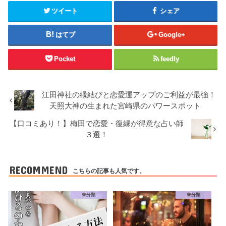
ツイート
シェア
はてブ
Google+
Pocket
feedly
江田神社の縁結びと恋愛運アップのご利益が最強！
天照大神の生まれた宮崎県のパワースポット
【口コミあり！】梅田で恋愛・復縁が得意な占い師
３選！
RECOMMEND
こちらの記事も人気です。
未分類
未分類