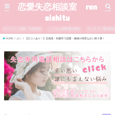
恋愛失恋相談室 ren
menu
search
aishitu
オンライン恋愛・失恋相談
ここなら恋愛電話相談
オンライン電話相
HOME
占い
【口コミあり！】北海道・札幌市で恋愛・復縁が得意な占い師３選！