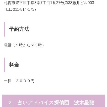
札幌市豊平区平岸3条7丁目1番27号第33藤井ビル903
TEL: 011-814-1737
予約方法
電話（９時から２３時）
料金
一律 ３０００円
２ 占いアドバイス探偵団 波木星龍