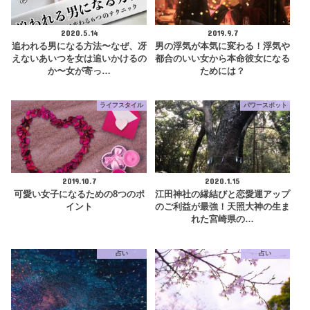
2020.5.14
2019.9.7
追われる男になる方法〜なぜ、冴
男の浮気が本気に変わる！浮気や
えないあいつを女は追いかけるの
都合のいい女から本命彼女になる
か〜女が寄っ…
ためには？
ライフスタイル
パワースポット
2019.10.7
2020.1.15
可愛い女子になるための8つのポ
江田神社の縁結びと恋愛運アップ
イント
のご利益が最強！天照大神の生ま
れた宮崎県の…
占い
占い