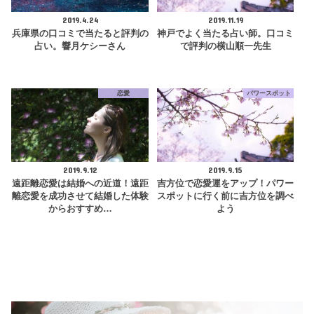
2019.4.24
2019.11.19
兵庫県の口コミで当たると評判の
神戸でよく当たる占い師。口コミ
占い。響月ケシーさん
で評判の横山順一先生
恋愛
パワースポット
2019.9.12
2019.9.15
遠距離恋愛は結婚への近道！遠距
吉方位で恋愛運をアップ！パワー
離恋愛を成功させて結婚した体験
スポットに行く前に吉方位を調べ
からおすすめ…
よう