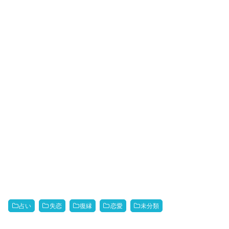
占い
失恋
復縁
恋愛
未分類