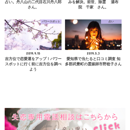
占い。丹八山の二代目石川丹八郎
みを解決。前世、除霊 湯布
さん。
院 千家 さん。
パワースポット
占い
2019.9.15
2019.5.3
吉方位で恋愛運をアップ！パワー
愛知県で当たると口コミ調査 知
スポットに行く前に吉方位を調べ
多郡武豊町の霊媒師市野稔子さん
よう