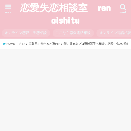
恋愛失恋相談室 ren
menu
search
aishitu
オンライン恋愛・失恋相談
ここなら恋愛電話相談
オンライン電話相
HOME
占い
広島県で当たると噂の占い師。某有名プロ野球選手も相談。恋愛・悩み相談