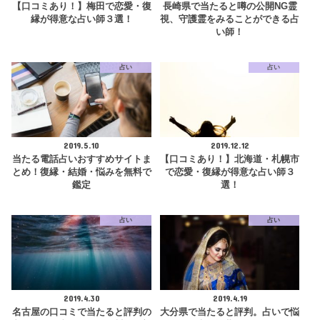
【口コミあり！】梅田で恋愛・復
長崎県で当たると噂の公開NG霊
縁が得意な占い師３選！
視、守護霊をみることができる占
い師！
占い
占い
2019.5.10
2019.12.12
当たる電話占いおすすめサイトま
【口コミあり！】北海道・札幌市
とめ！復縁・結婚・悩みを無料で
で恋愛・復縁が得意な占い師３
鑑定
選！
占い
占い
2019.4.30
2019.4.19
名古屋の口コミで当たると評判の
大分県で当たると評判。占いで悩