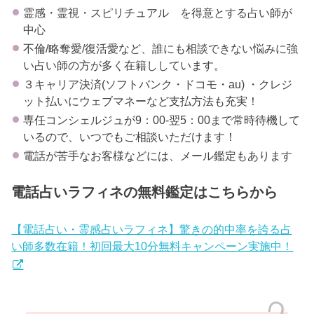
霊感・霊視・スピリチュアル を得意とする占い師が
中心
不倫/略奪愛/復活愛など、誰にも相談できない悩みに強
い占い師の方が多く在籍ししています。
３キャリア決済(ソフトバンク・ドコモ・au) ・クレジ
ット払いにウェブマネーなど支払方法も充実！
専任コンシェルジュが9：00-翌5：00まで常時待機して
いるので、いつでもご相談いただけます！
電話が苦手なお客様などには、メール鑑定もあります
電話占いラフィネの無料鑑定はこちらから
【電話占い・霊感占いラフィネ】驚きの的中率を誇る占
い師多数在籍！初回最大10分無料キャンペーン実施中！