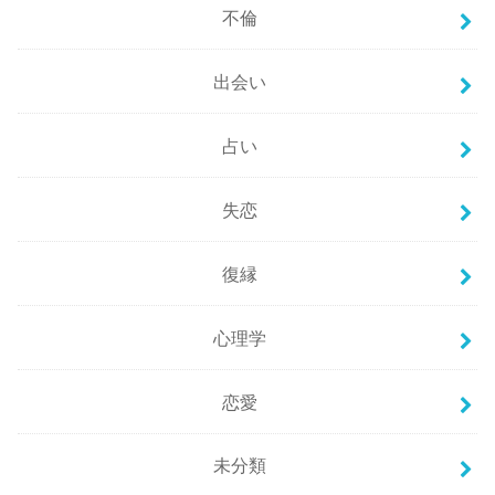
不倫
出会い
占い
失恋
復縁
心理学
恋愛
未分類