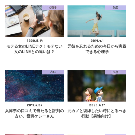
心理学
失恋
2020.5.14
2019.4.1
モテる女のLINEテク！モテない
元彼を忘れるための今日から実践
女のLINEとの違いは？
できる心理学
占い
失恋
2019.4.24
2020.4.17
兵庫県の口コミで当たると評判の
元カノと復縁したい時にとるべき
占い。響月ケシーさん
行動【男性向け】