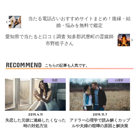
当たる電話占いおすすめサイトまとめ！復縁・結
婚・悩みを無料で鑑定
愛知県で当たると口コミ調査 知多郡武豊町の霊媒師
市野稔子さん
RECOMMEND
こちらの記事も人気です。
失恋
心理学
2019.4.11
2019.11.7
失恋した元彼に連絡したくなった
アドラー心理学で読み解くカップ
時の対処方法
ルや夫婦の喧嘩の原因と解決策