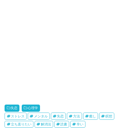
失恋
心理学
ストレス
メンタル
失恋
方法
癒し
瞑想
立ち直りたい
解消法
読書
辛い