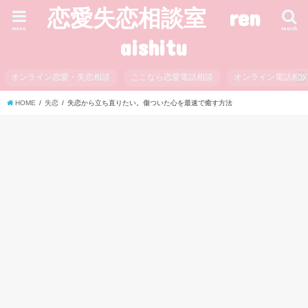
恋愛失恋相談室 ren
menu
search
aishitu
オンライン恋愛・失恋相談
ここなら恋愛電話相談
オンライン電話相
HOME
失恋
失恋から立ち直りたい。傷ついた心を最速で癒す方法