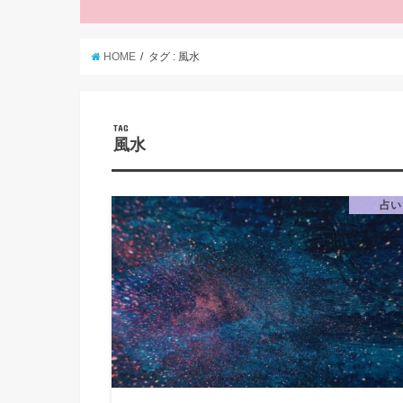
HOME
タグ : 風水
TAG
風水
占い