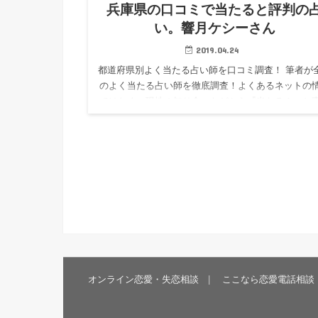
兵庫県の口コミで当たると評判の
い。響月ケシーさん
2019.04.24
都道府県別よく当たる占い師を口コミ調査！ 筆者が
のよく当たる占い師を徹底調査！よくあるネットの
ではなく、現地の知り合いなどから『当たる！』と
聞いた情報のみをお届けしています。 兵庫県 鏡月
ーさんの卍易風水…
オンライン恋愛・失恋相談
ここなら恋愛電話相談