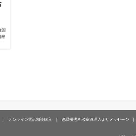
占
全国
情報
直接
ケシ
オンライン電話相談購入
恋愛失恋相談室管理人よりメッセージ