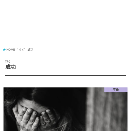
HOME
タグ : 成功
TAG
成功
不倫