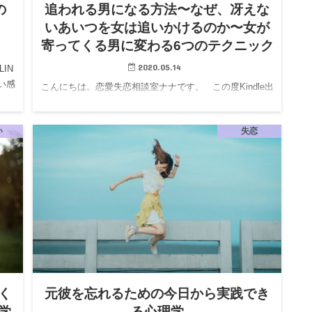
の
追われる男になる方法〜なぜ、冴えな
いあいつを女は追いかけるのか〜女が
寄ってくる男に変わる6つのテクニック
2020.05.14
IN
いい感
こんにちは。恋愛失恋相談室ナナです。 この度Kindle出
化し
版第二弾といたしまして、男性向け「追われる男になる
方法〜なぜ、冴えないあいつを女は追いかけるのか〜女
い
失恋
が寄ってくる男に変わる6つのテクニック」を出版い…
く
元彼を忘れるための今日から実践でき
学
る心理学