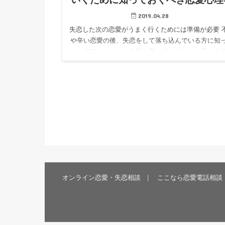
2019.04.28
失恋した次の恋愛がうまく行くためには準備が必要 
や辛い恋愛の後、失恋をして落ち込んでいる方に知
おいてほしいことを今日は書いていきたいと思いま
この記事を読んでいただいている画面の向こうのあ
は、きっと辛い失…
オンライン恋愛・失恋相談
ここなら恋愛電話相談