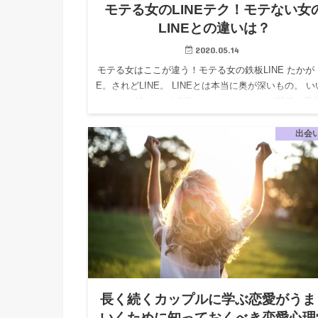
モテる女のLINEテク！モテない女
LINEとの違いは？
2020.05.14
モテる女はここが違う！モテる女の鉄板LINE たかが L
E。されどLINE。 LINEとは本当に奥が深いもの。 
じだった彼とも、LINEのやりとりひとつで関係が悪
たり、関係が良くなったりするものです。 LI…
出会
長く続くカップルに学ぶ恋愛がうま
いくために知っておくべき恋愛心理