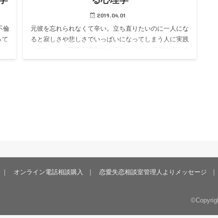
2019.04.01
不倫
元彼を忘れられなくて辛い。立ち直りたいのに一人にな
って
ると寂しさや悲しさでいっぱいになってしまう人に実践
す。
してほしい、恋愛心理学をご紹介します。 元彼を忘れる
なた
ための心理学 その1 写真や思い出の品は見たいときに
見る。 失恋をし…
オンライン電話相談購入
恋愛失恋相談室管理人よりメッセージ
©Copyrig