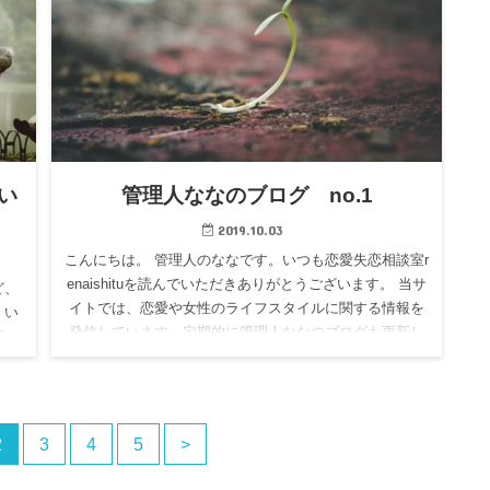
い
管理人ななのブログ no.1
2019.10.03
こんにちは。 管理人のななです。いつも恋愛失恋相談室r
enaishituを読んでいただきありがとうございます。 当サ
ど、
イトでは、恋愛や女性のライフスタイルに関する情報を
、い
発信しています。定期的に管理人ななのブログも更新し
困っ
てい…
ちら
2
3
4
5
>