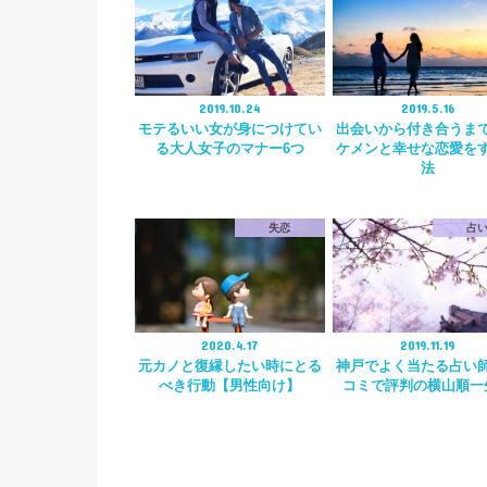
2019.10.24
2019.5.16
モテるいい女が身につけてい
出会いから付き合うま
る大人女子のマナー6つ
ケメンと幸せな恋愛を
法
失恋
占
2020.4.17
2019.11.19
元カノと復縁したい時にとる
神戸でよく当たる占い
べき行動【男性向け】
コミで評判の横山順一