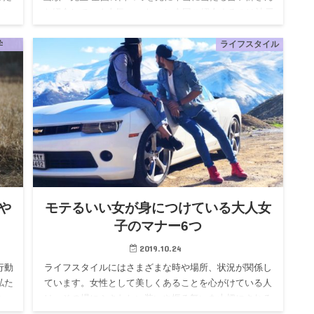
ロに
を紹介していく人気コーナー！ 今回ご紹介するのは神戸
今回
で当たると評判の占い師横山順一先生です。 神戸でうら
うラコウを経営…
学
ライフスタイル
や
モテるいい女が身につけている大人女
子のマナー6つ
2019.10.24
行動
ライフスタイルにはさまざまな時や場所、状況が関係し
私た
ています。女性として美しくあることを心がけている人
なっ
は、その場にふさわしい装いや振る舞いを大切にされる