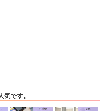
人気です。
い
心理学
失恋