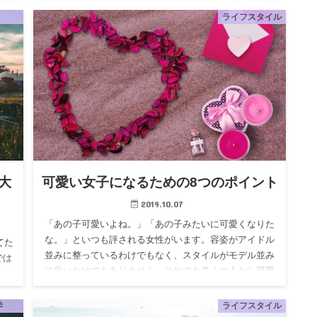
どの
ことでしょう。それも大切なのは思いやる心を持つこ
と。自分をよく見せるこ…
ライフスタイル
大
可愛い女子になるための8つのポイント
2019.10.07
「あの子可愛いよね。」「あの子みたいに可愛くなりた
な。」といつも評される女性がいます。容姿がアイドル
てた
並みに整っているわけでもなく、スタイルがモデル並み
では
に良いわけでもありません。それでも多くの人から可愛
周り
いと評価されているの…
キラ
学
ライフスタイル