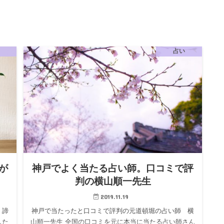
占い
が
神戸でよく当たる占い師。口コミで評
判の横山順一先生
2019.11.19
、諦
神戸で当たったと口コミで評判の元道頓堀の占い師 横
した
山順一先生 全国の口コミを元に本当に当たる占い師さん