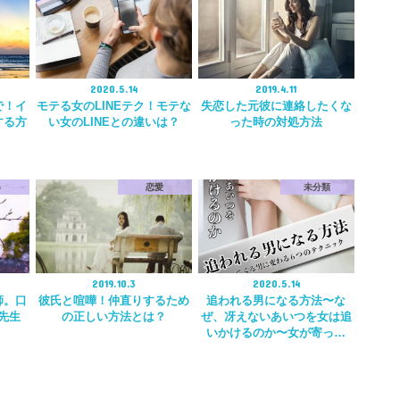
2020.5.14
2019.4.11
で！イ
モテる女のLINEテク！モテな
失恋した元彼に連絡したくな
する方
い女のLINEとの違いは？
った時の対処方法
い
恋愛
未分類
2019.10.3
2020.5.14
師。口
彼氏と喧嘩！仲直りするため
追われる男になる方法〜な
先生
の正しい方法とは？
ぜ、冴えないあいつを女は追
いかけるのか〜女が寄っ…