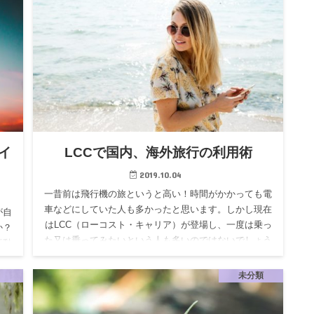
イ
LCCで国内、海外旅行の利用術
2019.10.04
一昔前は飛行機の旅というと高い！時間がかかっても電
車などにしていた人も多かったと思います。しかし現在
が自
はLCC（ローコスト・キャリア）が登場し、一度は乗っ
か？
た又は乗ってみたいという人も多いのではないでしょう
行動
か。「LCC＝安い…
気持
未分類