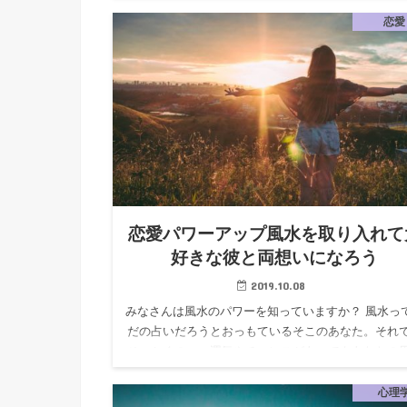
たかを考えます。 その人がどのような経験があり、
ような性格かを…
恋愛
恋愛パワーアップ風水を取り入れて
好きな彼と両想いになろう
2019.10.08
みなさんは風水のパワーを知っていますか？ 風水っ
だの占いだろうとおっもているそこのあなた。それ
せっかくのいい運気やチャンスがあってもあなたの
から遠ざかっているかもしれません。 なぜかいつも
キラ輝いて見えて…
心理