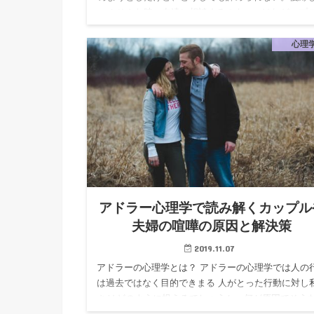
い！そんな時、友達に相談するのもいいけれど、プ
話を聞いてみたくなることもありますよね。そこで
は、大阪・梅田で恋愛…
心理
アドラー心理学で読み解くカップル
夫婦の喧嘩の原因と解決策
2019.11.07
アドラーの心理学とは？ アドラーの心理学では人の
は過去ではなく目的できまる 人がとった行動に対し
ちはどのように捉えるでしょうか。何が原因でそう