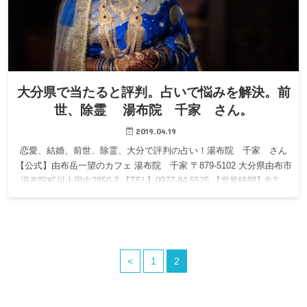
大分県で当たると評判。占いで悩みを解決。前
世、除霊 湯布院 千家 さん。
2019.04.19
恋愛、結婚、前世、除霊、大分で評判の占い！湯布院 千家 さん
【公式】由布岳一望のカフェ 湯布院 千家 〒879-5102 大分県由布市
湯布院町川上田中2850-7 【TEL】0977-84-5525 【営業時間】8:3…
<
1
2