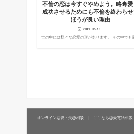
不倫の恋は今すぐやめよう。略奪愛
成功させるためにも不倫を終わらせ
ほうが良い理由
2019.05.18
世の中には様々な恋愛の形があります。 その中でも
辛い恋愛と思われる恋愛が不倫です。女性の半数ほ
最も辛いはず不倫に一度や二度はまってしまった経
あるのではないでしょうか。 そもそもなぜ不倫の恋
まってしまうので…
オンライン恋愛・失恋相談
ここなら恋愛電話相談