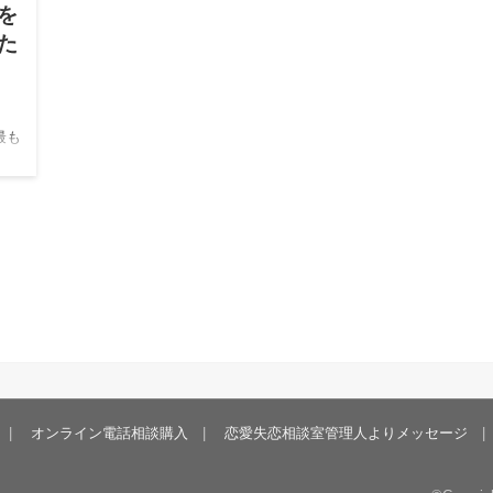
を
た
最も
どは
験も
には
オンライン電話相談購入
恋愛失恋相談室管理人よりメッセージ